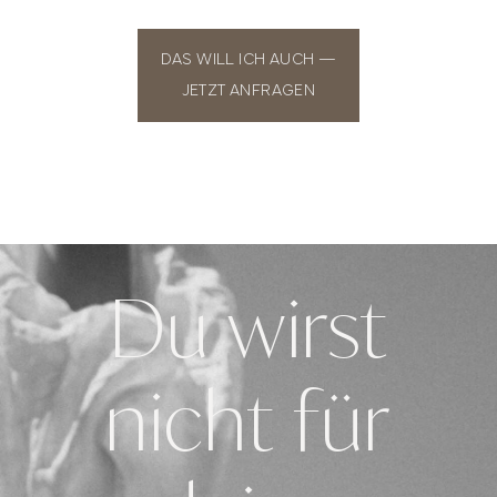
DAS WILL ICH AUCH —
JETZT ANFRAGEN
Du wirst
nicht für