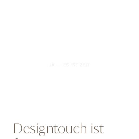
Für Unternehmerinnen im Health-,
Lifestyle- und Dienstleistungsbereich, die
endlich einen Auftritt wollen, der zu ihrem
Anspruch passt — und bei jedem
Kundenkontakt für sie spricht.
JA — ES IST ZEIT
Designtouch ist