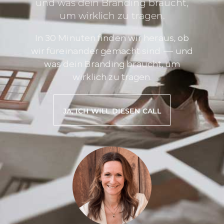
und was dein Branding braucht,
um wirklich zu tragen.
In 30 Minuten finden wir heraus, ob
wir füreinander gemacht sind — und
was dein Branding braucht, um
wirklich zu tragen.
JA, ICH WILL DIESEN CALL