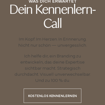
WAS DICH ERWARTET
Dein Kennenlern-
Call
Im Kopf. Im Herzen. In Erinnerung.
Nicht nur schön — unvergesslich.
Ich helfe dir, ein Branding zu
entwickeln, das deine Expertise
sichtbar macht. Strategisch
durchdacht. Visuell unverwechselbar.
Und zu 100 % du.
KOSTENLOS KENNENLERNEN