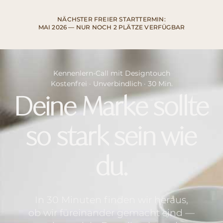
NÄCHSTER FREIER STARTTERMIN:
MAI 2026 — NUR NOCH 2 PLÄTZE VERFÜGBAR
Kennenlern-Call mit Designtouch
Kostenfrei · Unverbindlich · 30 Min.
Deine Marke sollte
so stark sein wie
du.
In 30 Minuten finden wir heraus,
ob wir füreinander gemacht sind —